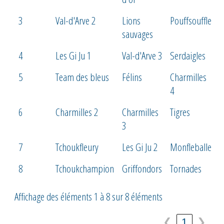
3
Val-d'Arve 2
Lions
Pouffsouffle
sauvages
4
Les Gi Ju 1
Val-d'Arve 3
Serdaigles
5
Team des bleus
Félins
Charmilles
4
6
Charmilles 2
Charmilles
Tigres
3
7
Tchoukfleury
Les Gi Ju 2
Monfleballe
8
Tchoukchampion
Griffondors
Tornades
Affichage des éléments 1 à 8 sur 8 éléments
❮
1
❯