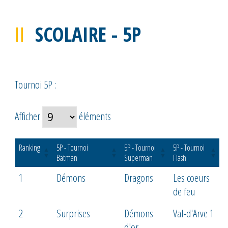
SCOLAIRE - 5P
Tournoi 5P :
Afficher
éléments
Ranking
5P - Tournoi
5P - Tournoi
5P - Tournoi
Batman
Superman
Flash
1
Démons
Dragons
Les coeurs
de feu
2
Surprises
Démons
Val-d'Arve 1
d'or