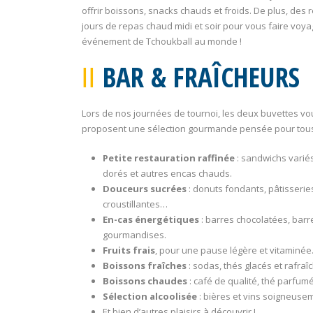
offrir boissons, snacks chauds et froids. De plus, des
jours de repas chaud midi et soir pour vous faire voy
événement de Tchoukball au monde !
BAR & FRAÎCHEURS
Lors de nos journées de tournoi, les deux buvettes vo
proposent une sélection gourmande pensée pour tous 
Petite restauration raffinée
: sandwichs varié
dorés et autres encas chauds.
Douceurs sucrées
: donuts fondants, pâtisserie
croustillantes…
En-cas énergétiques
: barres chocolatées, barr
gourmandises.
Fruits frais
, pour une pause légère et vitaminée
Boissons fraîches
: sodas, thés glacés et rafra
Boissons chaudes
: café de qualité, thé parfu
Sélection alcoolisée
: bières et vins soigneusem
Et bien d’autres plaisirs à découvrir !