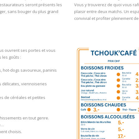
 restaurateurs seront présents les
Vous y trouverez de quoi vous raf
ager, sans bouger du plus grand
plaisir entre deux matchs. Un esp
convivial et profiter pleinement de
us ouvrent ses portes et vous
les goûts :
s, hot-dogs savoureux, paninis
s délicates, viennoiseries
es de céréales et petites
.
îchissements en tout genre.
mé…
ent choisis.