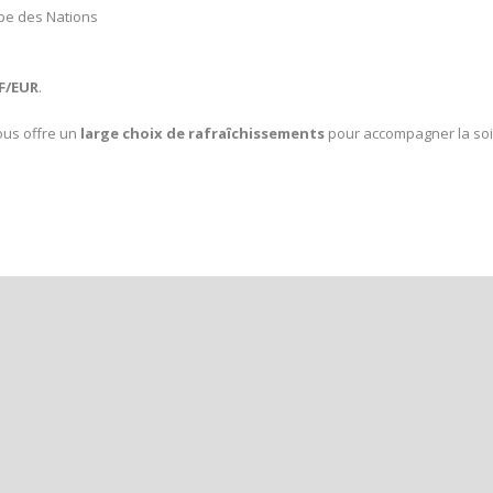
upe des Nations
HF/EUR
.
ous offre un
large choix de rafraîchissements
pour accompagner la soi