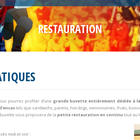
RESTAURATION
ATIQUES
vous pourrez profiter d’une
grande buvette entièrement dédiée à la
 d’encas
tels que sandwichs, paninis, hot-dogs, viennoiseries, fruits, bois
a buvette vous proposera de la
petite restauration en continu
tout au 
és midi et soir :