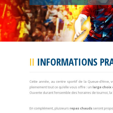
INFORMATIONS PR
Cette année, au centre sportif de la Queue-d’Arve, 
pleinement tout ce qu’elle vous offre : un
large choix
Ouverte durant l’ensemble des horaires de tournoi, l
En complément, plusieurs
repas chauds
seront propos