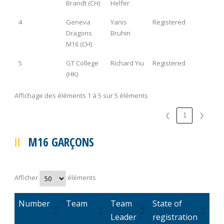
Brandt (CH)
Helfer
4
Geneva
Yanis
Registered
Dragons
Bruhin
M16 (CH)
5
GT College
Richard Yiu
Registered
(HK)
Affichage des éléments 1 à 5 sur 5 éléments
❮
1
❯
M16 GARÇONS
Afficher
éléments
Number
Team
Team
State of
Leader
registration