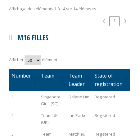
Affichage des éléments 1 à 14 sur 14 éléments
❮
1
❯
M16 FILLES
Afficher
éléments
Number
Team
Team
State of
Leader
registration
Number
Team
Team
State of
1
Singapore
Delane Lim
Registered
Leader
registration
Girls (SG)
2
Team UK
Ian Parker
Registered
(UK)
3
Team
Matthieu
Registered