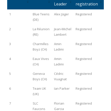
Leader
registration
Number
Team
Team
State of
1
Blue Teens
Alex Jäger
Registered
Leader
registration
(DE)
2
La Réunion
Jean-Michel
Registered
(RE)
Lambert
3
Charmilles
Amin
Registered
Boyz (CH)
Ladimi
4
Eaux Vives
Amin
Registered
(CH)
Ladimi
5
Geneva
Cédric
Registered
Boys (CH)
Vuagnat
6
Team UK
Ian Parker
Registered
(UK)
7
SLC
Florian
Registered
Faucons
Garcia