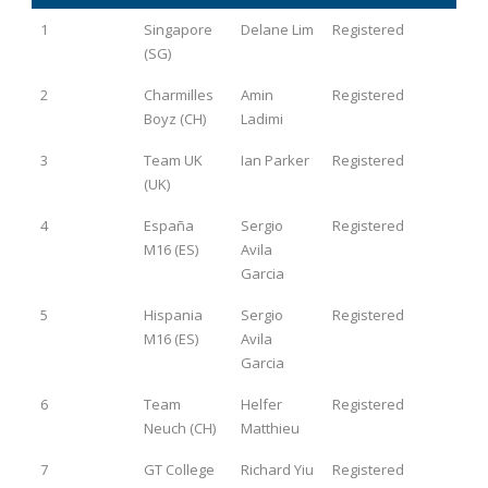
Number
Team
Team
State of
1
Singapore
Delane Lim
Registered
Leader
registration
(SG)
2
Charmilles
Amin
Registered
Boyz (CH)
Ladimi
3
Team UK
Ian Parker
Registered
(UK)
4
España
Sergio
Registered
M16 (ES)
Avila
Garcia
5
Hispania
Sergio
Registered
M16 (ES)
Avila
Garcia
6
Team
Helfer
Registered
Neuch (CH)
Matthieu
7
GT College
Richard Yiu
Registered