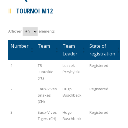
TOURNOI M12
Afficher
éléments
Number
Team
Team
State of
Leader
registration
Number
Team
Team
State of
1
TB
Leszek
Registered
Leader
registration
Lubuskie
Przybylski
(PL)
2
Eaux-Vives
Hugo
Registered
Snakes
Buschbeck
(CH)
3
Eaux-Vives
Hugo
Registered
Tigers (CH)
Buschbeck