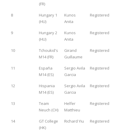
(FR)
8
Hungary 1
Kunos
Registered
(HU)
Anita
9
Hungary 2
Kunos
Registered
(HU)
Anita
10
Tchoukid's
Girand
Registered
M14 (FR)
Guillaume
11
España
Sergio Avila
Registered
M14 (ES)
Garcia
12
Hispania
Sergio Avila
Registered
M14 (ES)
Garcia
13
Team
Helfer
Registered
Neuch (CH)
Matthieu
14
GT College
Richard Yiu
Registered
(HK)