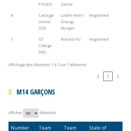
F14 (ES)
Garcia
6
Carouge
Ladimi Amin /
Registered
Lionne
Grangy
(CH)
Morgan
7
GT
Richard Yiu
Registered
College
(HK)
Affichage des éléments 1 à 7 sur 7 éléments
❮
1
❯
M14 GARÇONS
Afficher
éléments
Number
Team
Team
State of