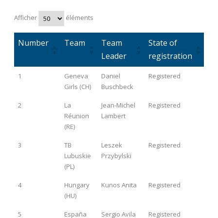
Afficher
éléments
Number
Team
Team
State of
Leader
registration
Number
Team
Team
State of
1
Geneva
Daniel
Registered
Leader
registration
Girls (CH)
Buschbeck
2
La
Jean-Michel
Registered
Réunion
Lambert
(RE)
3
TB
Leszek
Registered
Lubuskie
Przybylski
(PL)
4
Hungary
Kunos Anita
Registered
(HU)
5
España
Sergio Avila
Registered