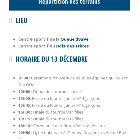
Répartition des terrains
LIEU
Centre sportif de la
Queue d’Arve
Centre sportif du
Bois-des-Frères
HORAIRE DU 13 DÉCEMBRE
9H30 :
Cérémonie d’ouverture pour les équipes qui jouent
à la QDA
10H00 :
Début des tournois juniors
15h00:
Finale du tournoi junior M14 garçons
15h45:
Finale du tournoi junior M16 garçons
16H30 :
Finale du tournoi M14 filles
17H15 :
Finale du tournoi M16 filles
18H10 :
Cérémonie de clôture/Remise des prix
20H00 :
Ligue nationale A: Geneva Dragons vs Val-de-Ruz