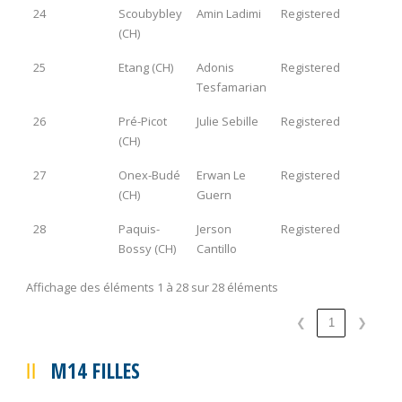
24
Scoubybley
Amin Ladimi
Registered
(CH)
25
Etang (CH)
Adonis
Registered
Tesfamarian
26
Pré-Picot
Julie Sebille
Registered
(CH)
27
Onex-Budé
Erwan Le
Registered
(CH)
Guern
28
Paquis-
Jerson
Registered
Bossy (CH)
Cantillo
Affichage des éléments 1 à 28 sur 28 éléments
❮
1
❯
M14 FILLES