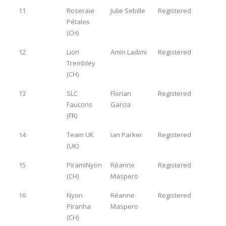
11
Roseraie
Julie Sebille
Registered
Pétales
(CH)
12
Lion
Amin Ladimi
Registered
Trembley
(CH)
13
SLC
Florian
Registered
Faucons
Garcia
(FR)
14
Team UK
Ian Parker
Registered
(UK)
15
PiramiNyon
Réanne
Registered
(CH)
Maspero
16
Nyon
Réanne
Registered
Piranha
Maspero
(CH)