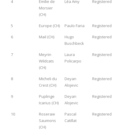
4
Emilie de
Léa Amy
Registered
Morsier
(CH)
5
Europe (CH)
Paulo Faria
Registered
6
Mail (CH)
Hugo
Registered
Buschbeck
7
Meyrin
Laura
Registered
Wildcats
Policarpo
(CH)
8
Micheli du
Deyan
Registered
Crest (CH)
Alojevic
9
Puplinge
Deyan
Registered
Icarius (CH)
Alojevic
10
Roseraie
Pascal
Registered
Saumons
Catillat
(CH)