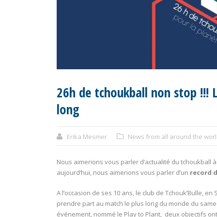
26h de tchoukball non stop !!!
long
Erika Mesmer
News from all around the wor
Nous aimerions vous parler d’actualité du tchoukball à 
aujourd’hui, nous aimerions vous parler d’un
record 
A l’occasion de ses 10 ans, le club de Tchouk’Bulle, en 
prendre part au match le plus long du monde du samedi 
événement, nommé le Play to Plant, deux objectifs ont é