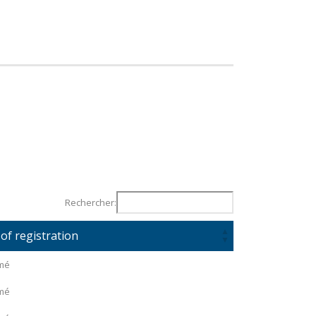
Rechercher:
 of registration
mé
mé