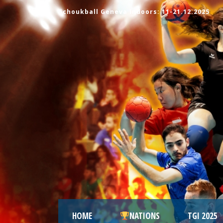
Tchoukball Geneva Indoors: 11-21.12.2025
HOME
NATIONS
TGI 2025