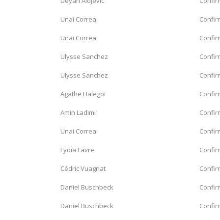
Deyan Alojevic
Confi
Unai Correa
Confi
Unai Correa
Confi
Ulysse Sanchez
Confi
Ulysse Sanchez
Confi
Agathe Halegoi
Confi
Amin Ladimi
Confi
Unai Correa
Confi
Lydia Favre
Confi
Cédric Vuagnat
Confi
Daniel Buschbeck
Confi
Daniel Buschbeck
Confi