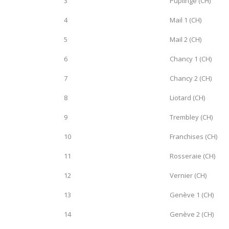
3
Puplinge (CH)
4
Mail 1 (CH)
5
Mail 2 (CH)
6
Chancy 1 (CH)
7
Chancy 2 (CH)
8
Liotard (CH)
9
Trembley (CH)
10
Franchises (CH)
11
Rosseraie (CH)
12
Vernier (CH)
13
Genève 1 (CH)
14
Genève 2 (CH)