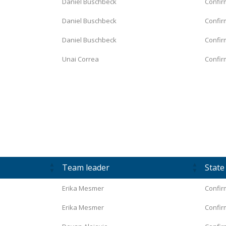
Daniel Buschbeck
Confir
Daniel Buschbeck
Confir
Daniel Buschbeck
Confir
Unai Correa
Confir
Team leader
State
Erika Mesmer
Confi
Erika Mesmer
Confi