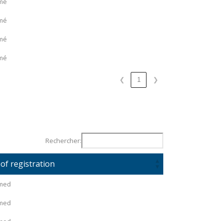
mé
mé
mé
mé
❮
1
❯
Rechercher:
 of registration
rmed
rmed