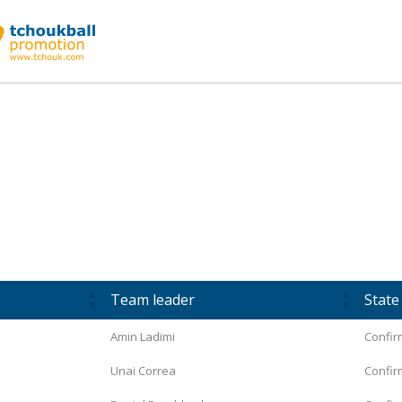
Team leader
State
Amin Ladimi
Confir
Unai Correa
Confir